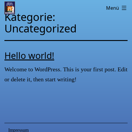
Zum
Altonaer
Menü
Kategorie:
Inhalt
Schachklub
Uncategorized
springen
von
1873
Hello world!
Welcome to WordPress. This is your first post. Edit
or delete it, then start writing!
Veröffentlicht
Kategorisiert
am
als
Juni
Uncategorized
30,
2023
Impressum